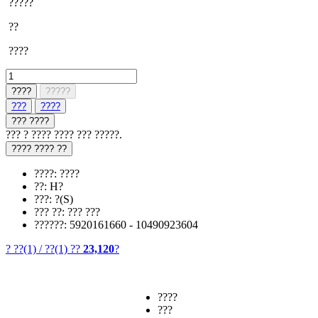
?????
??
????
????
?????
???
????
??? ????
??? ? ???? ???? ??? ?????.
???? ???? ??
????: ????
??: H?
???: ?(S)
??? ??: ??? ???
??????: 5920161660 - 10490923604
? ??
(1)
/
??
(1)
??
23,120
?
????
???