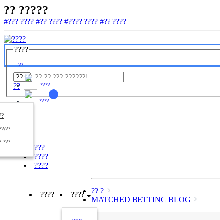
?? ?????
#??? ????
#?? ????
#???? ????
#?? ????
????
??
??
????
????
????
??/??
????
? ???
???
????
????
?? ?
????
????
MATCHED BETTING BLOG