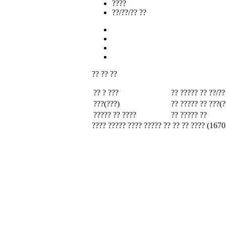
????
??/??/?? ??
?? ?? ??
?? ? ???
?? ????? ??
??/??
???(???)
?? ????? ??
???(?
????? ?? ????
?? ????? ??
???? ????? ???? ????? ?? ?? ?? ???? (1670