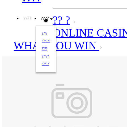
?? ?
????
????
ONLINE CASI
????
??????
WHAT YOU WIN
????
?????
?????