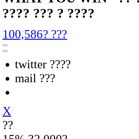
???? ??? ? ????
100,586? ???
twitter ????
mail ???
X
??
15%
32,000?