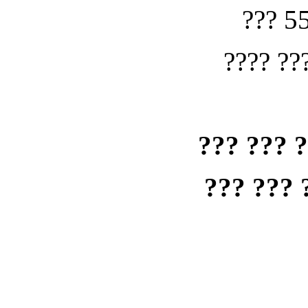
??? 5
???? ??
??? ??? 
??? ??? 