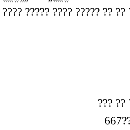
????? ?? ????
?? ????? ??
???? ????? ???? ????? ?? ??
??? ?? 
667??