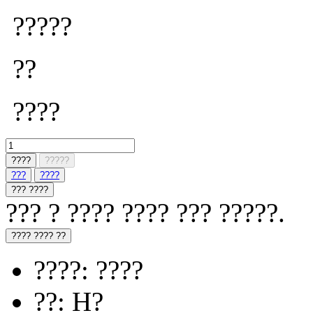
?????
??
????
????
?????
???
????
??? ????
??? ? ???? ???? ??? ?????.
???? ???? ??
????: ????
??: H?