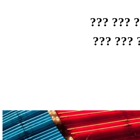
??? ??? 
??? ??? 