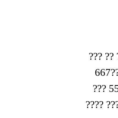
??? ?? 
667??
??? 5
???? ??