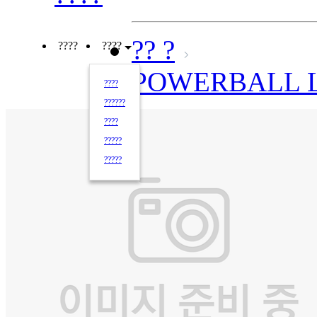
?? ?
????
????
POWERBALL 
????
??????
????
?????
?????