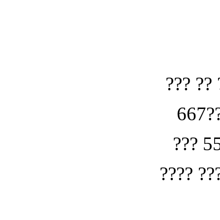
??? ?? 
667??
??? 5
???? ??