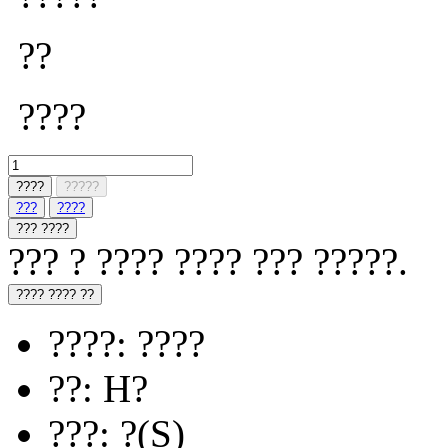
??
????
????
?????
???
????
??? ????
??? ? ???? ???? ??? ?????.
???? ???? ??
????: ????
??: H?
???: ?(S)