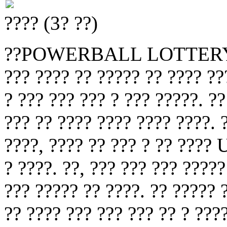
???? (3? ??)
??POWERBALL LOTTERY N
??? ???? ?? ????? ?? ???? ???
? ??? ??? ??? ? ??? ?????. ??
??? ?? ???? ???? ???? ????. 
????, ???? ?? ??? ? ?? ???? 
? ????. ??, ??? ??? ??? ?????
??? ????? ?? ????. ?? ????? 
?? ???? ??? ??? ??? ?? ? ???