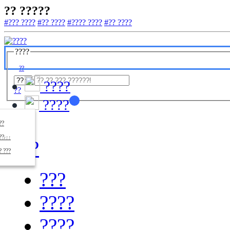
?? ?????
#??? ????
#?? ????
#???? ????
#?? ????
????
??
????
??
????
????
??/??
????
? ???
???
????
????