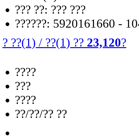
??? ??: ??? ???
??????: 5920161660 - 1
? ??
(1)
/
??
(1)
??
23,120
?
????
???
????
??/??/?? ??