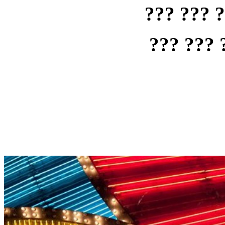
??? ??? 
??? ??? 