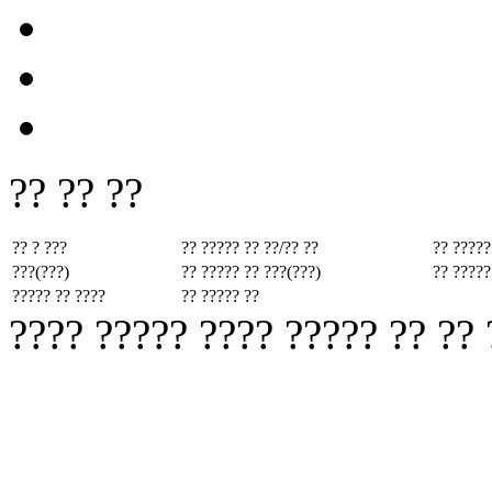
?? ?? ??
?? ? ???
?? ????? ??
??/?? ??
?? ?????
???(???)
?? ????? ??
???(???)
?? ?????
????? ?? ????
?? ????? ??
???? ????? ???? ????? ?? ??