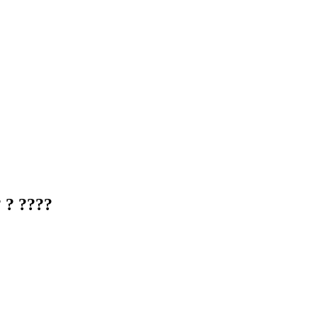
 ? ????