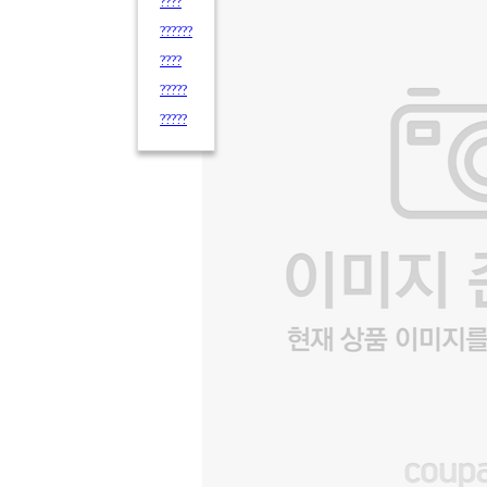
????
??????
????
?????
?????