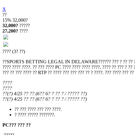
X
??
15%
32,000?
32,000?
?????
27,200?
????
???? (3? ??)
??SPORTS BETTING LEGAL IN DELAWARE?????? ??? ? ?? ?? ? ??? ???? ?
???? ???? ????. ?? ??? ???? PC ???? ???? ???? ????, ???? ?? ??? ? ?? ?
??? ?? ??? ???? ?? RTP ?? ???? ??? ??? ??? ?? ? ????. ??? ???? ??? ??
????
????
??(?) 4/25
?? ??
(
6?? 6?
? ?? ?
/ ????? ??
)
??(?) 4/25
?? ??
(
6?? 6?
? ?? ?
/ ????? ??
)
?? ??? ???? ??? ??? ????.
? ???? ????? ???????.
PC??? ??? ??