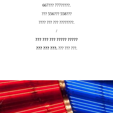
667??? 777?????.
??? 556??? 558???
???? ??? ??? ????????.
/
??? ??? ??? ????? ?????
??? ??? ???.
??? ??? ???.