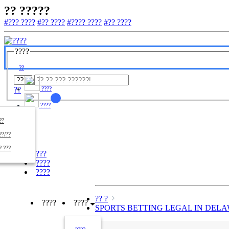
?? ?????
#??? ????
#?? ????
#???? ????
#?? ????
????
??
??
????
????
????
??/??
????
? ???
???
????
????
?? ?
????
????
SPORTS BETTING LEGAL IN DEL