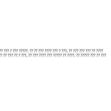
? ? ??? ?????. ?? ?? ??? ???? ??? ? ???, ?? ??? ??? ??? ?? ????
? ?? ??? ?? ? ???, ?? ??? ???? ??? ????? ?? ????. ?? ????? ??? ?? ???