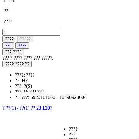
?????
??
????
????
?????
???
????
??? ????
??? ? ???? ???? ??? ?????.
???? ???? ??
????: ????
??: H?
???: ?(S)
??? ??: ??? ???
??????: 5920161660 - 10490923604
? ??
(1)
/
??
(1)
??
23,120
?
????
???