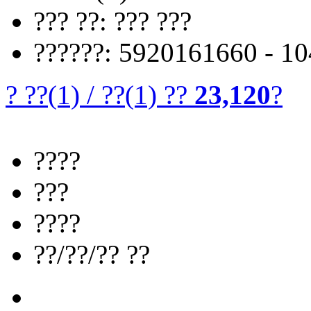
??? ??: ??? ???
??????: 5920161660 - 1
? ??
(1)
/
??
(1)
??
23,120
?
????
???
????
??/??/?? ??