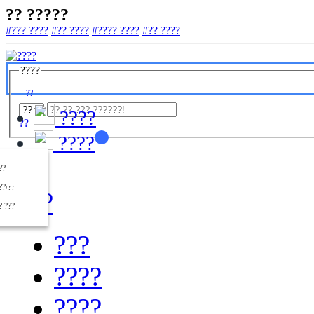
?? ?????
#??? ????
#?? ????
#???? ????
#?? ????
????
??
????
??
????
????
??/??
????
? ???
???
????
????