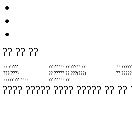
?? ?? ??
?? ? ???
?? ????? ??
??/?? ??
?? ?????
???(???)
?? ????? ??
???(???)
?? ?????
????? ?? ????
?? ????? ??
???? ????? ???? ????? ?? ??