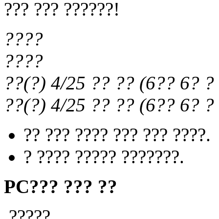
??? ??? ??????!
????
????
??(?) 4/25
?? ??
(
6?? 6?
? 
??(?) 4/25
?? ??
(
6?? 6?
? 
?? ??? ???? ??? ??? ????.
? ???? ????? ???????.
PC??? ??? ??
?????