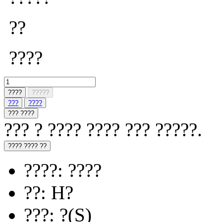
??
????
????
?????
???
????
??? ????
??? ? ???? ???? ??? ?????.
???? ???? ??
????: ????
??: H?
???: ?(S)