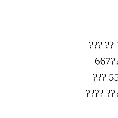
??? ?? 
667??
??? 5
???? ??