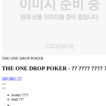
THE ONE DROP POKER
THE ONE DROP POKER - ?? ???? ???? ?? ?
100,586? ???
twitter ????
mail ???