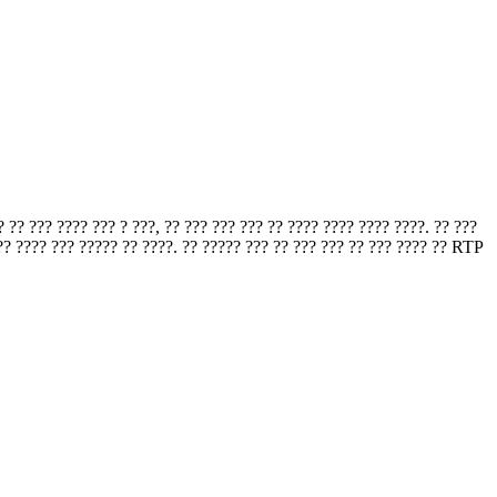
? ??? ???? ??? ? ???, ?? ??? ??? ??? ?? ???? ???? ???? ????. ?? ???
??? ???? ??? ????? ?? ????. ?? ????? ??? ?? ??? ??? ?? ??? ???? ?? RTP