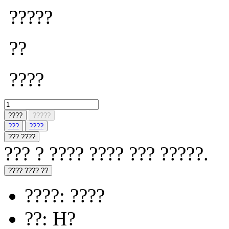
?????
??
????
????
?????
???
????
??? ????
??? ? ???? ???? ??? ?????.
???? ???? ??
????: ????
??: H?