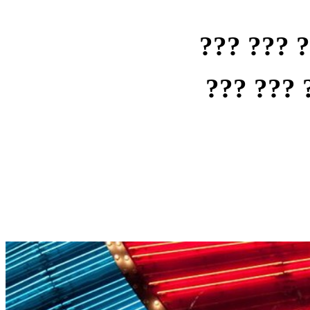
??? ??? 
??? ??? 