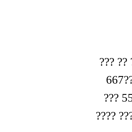
??? ?? 
667??
??? 5
???? ??