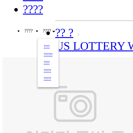
????
?? ?
????
????
US LOTTERY
????
??????
????
?????
?????