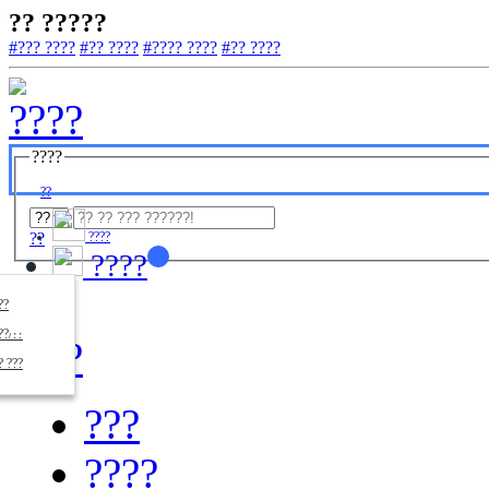
?? ?????
#??? ????
#?? ????
#???? ????
#?? ????
????
??
??
????
????
????
??/??
????
? ???
???
????