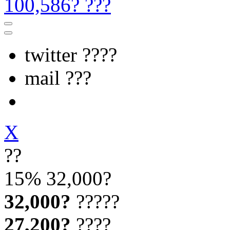
100,586? ???
twitter ????
mail ???
X
??
15%
32,000?
32,000?
?????
27,200?
????