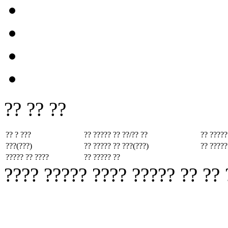
?? ?? ??
?? ? ???
?? ????? ??
??/?? ??
?? ?????
???(???)
?? ????? ??
???(???)
?? ?????
????? ?? ????
?? ????? ??
???? ????? ???? ????? ?? ??