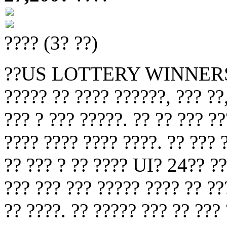
???? (3? ??)
??US LOTTERY WINNERS????
????? ?? ???? ??????, ??? ??,
??? ? ??? ?????. ?? ?? ??? ??
???? ???? ???? ????. ?? ??? 
?? ??? ? ?? ???? UI? 24?? ??
??? ??? ??? ????? ???? ?? ??
?? ????. ?? ????? ??? ?? ???