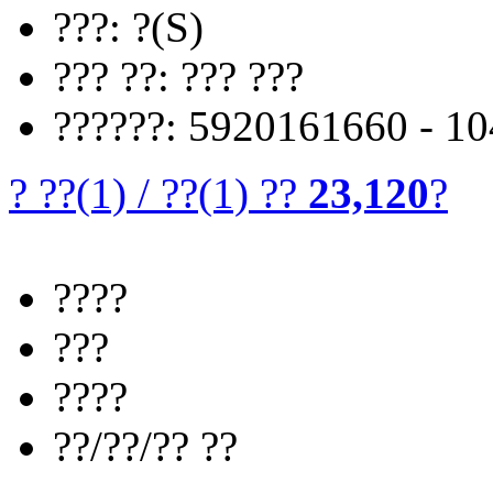
???: ?(S)
??? ??: ??? ???
??????: 5920161660 - 1
? ??
(1)
/
??
(1)
??
23,120
?
????
???
????
??/??/?? ??