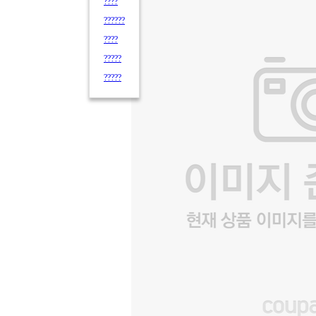
????
??????
????
?????
?????