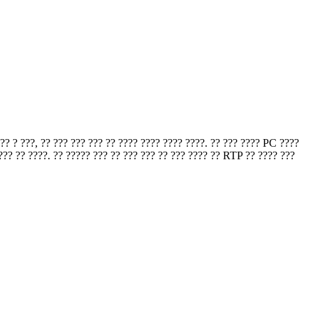
?? ? ???, ?? ??? ??? ??? ?? ???? ???? ???? ????. ?? ??? ???? PC ????
???? ?? ????. ?? ????? ??? ?? ??? ??? ?? ??? ???? ?? RTP ?? ???? ???