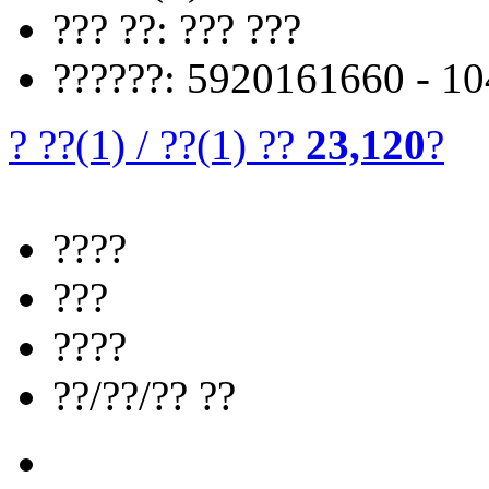
??? ??: ??? ???
??????: 5920161660 - 1
? ??
(1)
/
??
(1)
??
23,120
?
????
???
????
??/??/?? ??