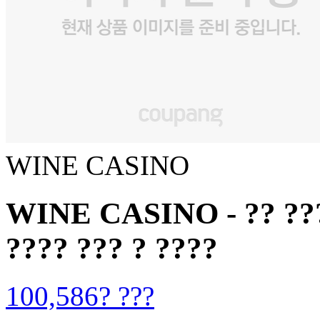
WINE CASINO
WINE CASINO - ?? ????
???? ??? ? ????
100,586? ???