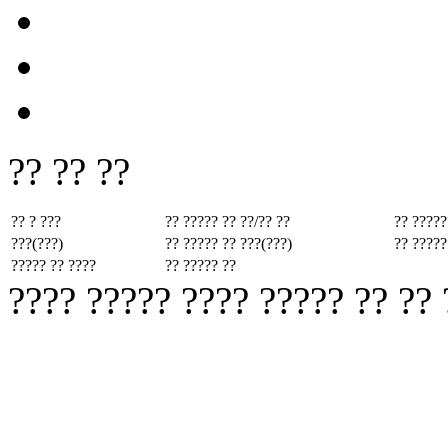
?? ?? ??
?? ? ???
?? ????? ??
??/?? ??
?? ?????
???(???)
?? ????? ??
???(???)
?? ?????
????? ?? ????
?? ????? ??
???? ????? ???? ????? ?? ??