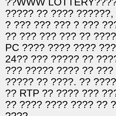
??WWW LOTTERY?????? 
????? ?? ???? ??????, 
? ??? ??? ??? ? ??? ??
?? ??? ??? ??? ?? ????
PC ???? ???? ???? ????
24?? ??? ????? ?? ????
??? ????? ???? ?? ??? 
????? ?? ????. ?? ????
?? RTP ?? ???? ??? ???
?? ???? ???? ???? ?? ?
????