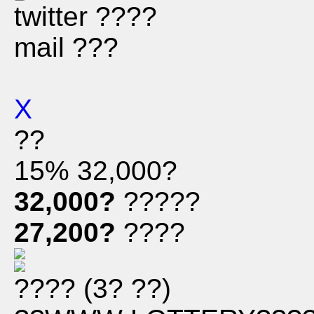
twitter ????
mail ???
X
??
15%
32,000?
32,000?
?????
27,200?
????
???? (3? ??)