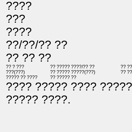
????
???
????
??/??/?? ??
?? ?? ??
?? ? ???
?? ????? ??
??/?? ??
?? ?
???(???)
?? ????? ??
???(???)
?? ?
????? ?? ????
?? ????? ??
???? ????? ???? ?????
????? ????.