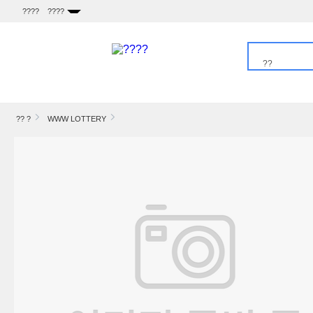
????
????
??
????
?? ?
WWW LOTTERY